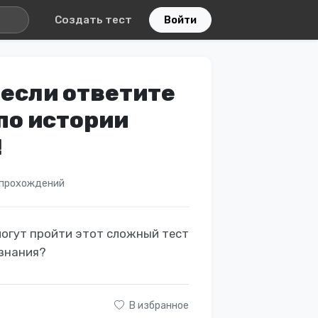
Создать тест
Войти
 если ответите
по истории
!
 прохождений
могут пройти этот сложный тест
 знания?
В избранное