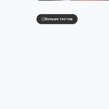
Интересные тест
Больше тестов