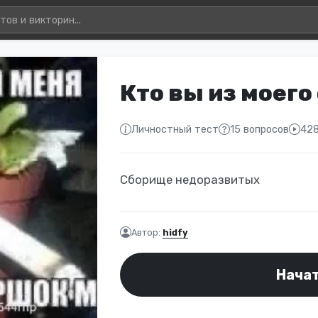
Кто вы из моего
Личностный тест
15 вопросов
428
Сборище недоразвитых
Автор:
hidfy
Нача