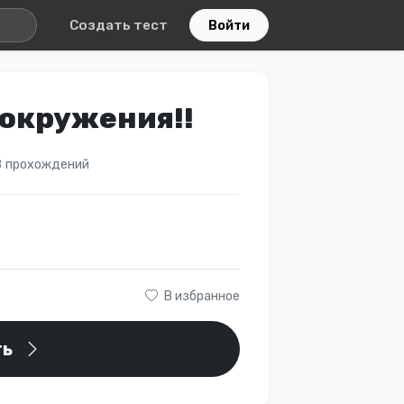
Создать тест
Войти
 окружения!!
 прохождений
В избранное
ть