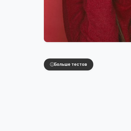
Интересные тест
Больше тестов