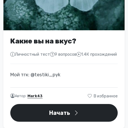
Какие вы на вкус?
Личностный тест
9 вопросов
1.4К прохождений
Мой тгк: @testiki_pyk
Автор:
Mark43
В избранное
Начать