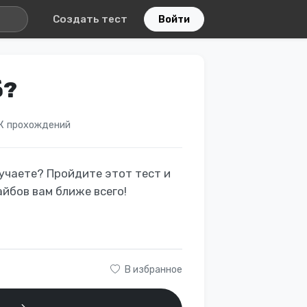
Создать тест
Войти
б?
К прохождений
лучаете? Пройдите этот тест и
айбов вам ближе всего!
В избранное