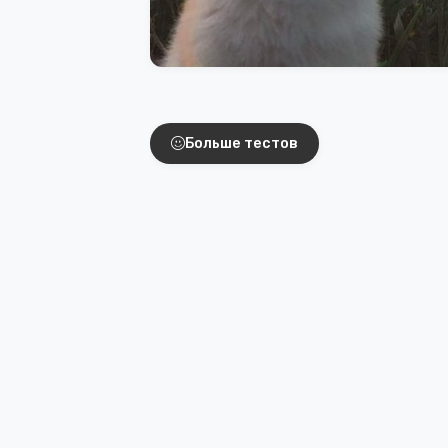
Интересные тест
Больше тестов