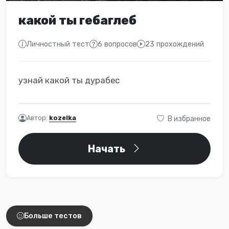
какой ты гебаглеб
Личностный тест
6 вопросов
23 прохождений
узнай какой ты дурабес
Автор:
kozelka
В избранное
Начать
Интересные тесты
Больше тестов