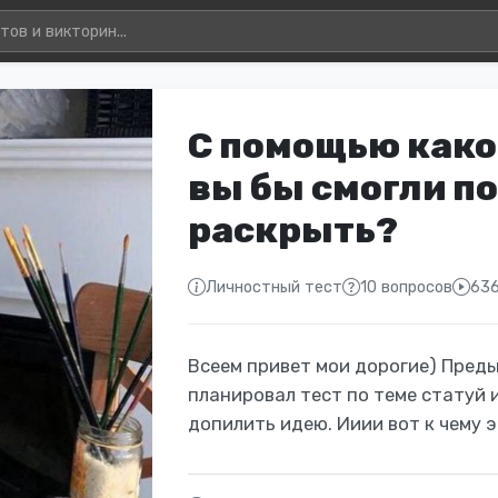
С помощью како
вы бы смогли п
раскрыть?
Личностный тест
10 вопросов
636
Всеем привет мои дорогие) Преды
планировал тест по теме статуй и
допилить идею. Ииии вот к чему 