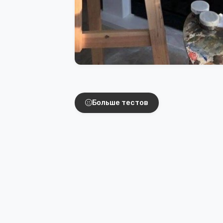
Интересные тест
Больше тестов