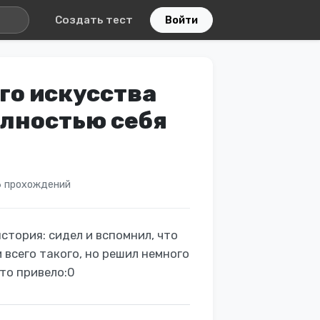
Создать тест
Войти
го искусства
олностью себя
 прохождений
стория: cидел и вспомнил, что
 всего такого, но решил немного
это привело:0