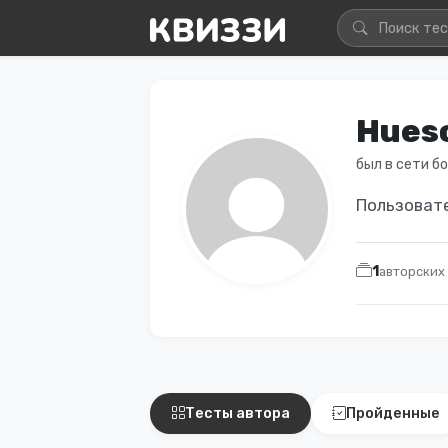
Hues
был в сети б
Пользовате
1
авторских
Тесты автора
Пройденные