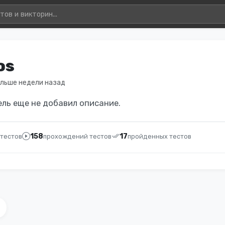
os
ольше недели назад
ль еще не добавил описание.
158
17
 тестов
прохождений тестов
пройденных тестов