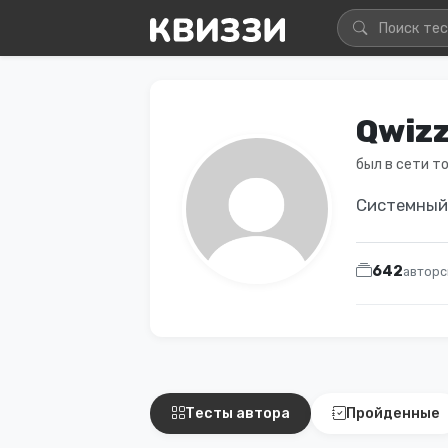
Qwiz
был в сети т
Системный
642
авторс
Тесты автора
Пройденные