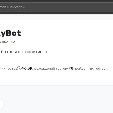
zyBot
олько что
 бот для автопостинга
46.3К
0
ких тестов
прохождений тестов
пройденных тестов